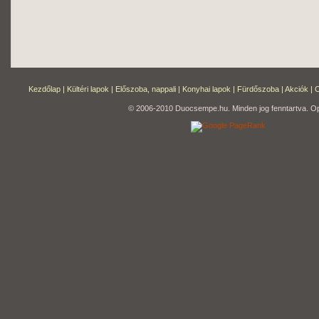
Kezdőlap
|
Kültéri lapok
|
Előszoba, nappali
|
Konyhai lapok
|
Fürdőszoba
|
Akciók
|
C
© 2006-2010 Duocsempe.hu. Minden jog fenntartva. Op