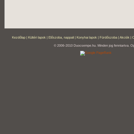
Kezdőlap
|
Kültéri lapok
|
Előszoba, nappali
|
Konyhai lapok
|
Fürdőszoba
|
Akciók
|
C
© 2006-2010 Duocsempe.hu. Minden jog fenntartva. Op